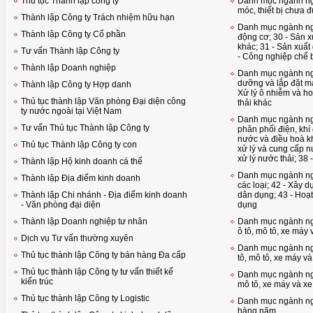
Thủ tục Thành lập công ty
Danh mục ngành ng
móc, thiết bị chưa
Thành lập Công ty Trách nhiệm hữu hạn
Danh mục ngành ngh
Thành lập Công ty Cổ phần
động cơ; 30 - Sản x
khác; 31 - Sản xuất 
Tư vấn Thành lập Công ty
- Công nghiệp chế b
Thành lập Doanh nghiệp
Danh mục ngành ng
dưỡng và lắp đặt má
Thành lập Công ty Hợp danh
Xử lý ô nhiễm và ho
Thủ tục thành lập Văn phòng Đại diện công
thải khác
ty nước ngoài tại Việt Nam
Danh mục ngành ngh
Tư vấn Thủ tục Thành lập Công ty
phân phối điện, khí
nước và điều hoà kh
Thủ tục Thành lập Công ty con
xử lý và cung cấp n
xử lý nước thải; 38 
Thành lập Hộ kinh doanh cá thể
Danh mục ngành ng
Thành lập Địa điểm kinh doanh
các loại; 42 - Xây dựng công trình k
Thành lập Chi nhánh - Địa điểm kinh doanh
dân dụng; 43 - Hoạ
- Văn phòng đại diện
dụng
Thành lập Doanh nghiệp tư nhân
Danh mục ngành ng
ô tô, mô tô, xe máy
Dịch vụ Tư vấn thường xuyên
Danh mục ngành ngh
Thủ tục thành lập Công ty bán hàng Đa cấp
tô, mô tô, xe máy v
Thủ tục thành lập Công ty tư vấn thiết kế
Danh mục ngành nghề
kiến trúc
mô tô, xe máy và xe
Thủ tục thành lập Công ty Logistic
Danh mục ngành ng
hàng năm