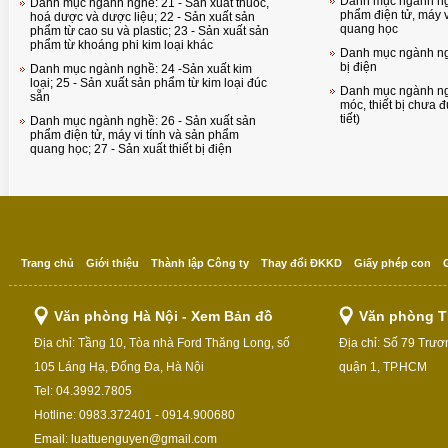
Danh mục ngành ngh
Danh mục ngành nghề: 21 - Sản xuất thuốc,
phẩm điện tử, máy v
hoá dược và dược liệu; 22 - Sản xuất sản
quang học
phẩm từ cao su và plastic; 23 - Sản xuất sản
phẩm từ khoáng phi kim loại khác
Danh mục ngành ngh
bị điện
Danh mục ngành nghề: 24 -Sản xuất kim
loại; 25 - Sản xuất sản phẩm từ kim loại đúc
Danh mục ngành ng
sẵn
móc, thiết bị chưa 
tiết)
Danh mục ngành nghề: 26 - Sản xuất sản
phẩm điện tử, máy vi tính và sản phẩm
quang học; 27 - Sản xuất thiết bị điện
Trang chủ
Giới thiệu
Thành lập Công ty
Thay đổi ĐKKD
Giấy phép con
Văn phòng Hà Nội - Xem Bản đồ
Văn phòng T
Địa chỉ: Tầng 10, Tòa nhà Ford Thăng Long, số
Địa chỉ: Số 79 Trư
105 Láng Hạ, Đống Đa, Hà Nội
quận 1, TP.HCM
Tel: 04.3992.7805
Hotline: 0983.372401 - 0914.900680
Email: luattuenguyen@gmail.com