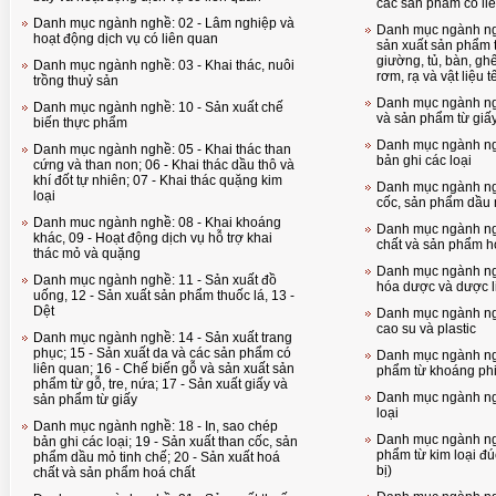
các sản phẩm có li
Danh mục ngành nghề: 02 - Lâm nghiệp và
Danh mục ngành ngh
hoạt động dịch vụ có liên quan
sản xuất sản phẩm từ
giường, tủ, bàn, gh
Danh mục ngành nghề: 03 - Khai thác, nuôi
rơm, rạ và vật liệu t
trồng thuỷ sản
Danh mục ngành ngh
Danh mục ngành nghề: 10 - Sản xuất chế
và sản phẩm từ giấ
biến thực phẩm
Danh mục ngành ngh
Danh mục ngành nghề: 05 - Khai thác than
bản ghi các loại
cứng và than non; 06 - Khai thác dầu thô và
khí đốt tự nhiên; 07 - Khai thác quặng kim
Danh mục ngành ngh
loại
cốc, sản phẩm dầu 
Danh muc ngành nghề: 08 - Khai khoáng
Danh mục ngành ng
khác, 09 - Hoạt động dịch vụ hỗ trợ khai
chất và sản phẩm h
thác mỏ và quặng
Danh mục ngành ngh
Danh mục ngành nghề: 11 - Sản xuất đồ
hóa dược và dược l
uống, 12 - Sản xuất sản phẩm thuốc lá, 13 -
Dệt
Danh mục ngành ng
cao su và plastic
Danh mục ngành nghề: 14 - Sản xuất trang
phục; 15 - Sản xuất da và các sản phẩm có
Danh mục ngành ngh
liên quan; 16 - Chế biến gỗ và sản xuất sản
phẩm từ khoáng phi
phẩm từ gỗ, tre, nứa; 17 - Sản xuất giấy và
Danh mục ngành ngh
sản phẩm từ giấy
loại
Danh mục ngành nghề: 18 - In, sao chép
Danh mục ngành ngh
bản ghi các loại; 19 - Sản xuất than cốc, sản
phẩm từ kim loại đú
phẩm dầu mỏ tinh chế; 20 - Sản xuất hoá
bị)
chất và sản phẩm hoá chất