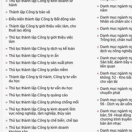
Thủ tục thành lập Công ty kinh doanh lữ
hành
Danh mục ngành ngh
năm
Thành lập Công ty bảo vệ
Danh mục ngành ngh
Điều kiện thành lập Công ty Bất động sản
Nhân và chăm sóc 
Thành lập Công ty giới thiệu việc làm, cho
Danh mục ngành ng
thuê lao động
Danh mục ngành ngh
Thủ tục thành lập Công ty giới thiệu việc
Trồng trọt, chăn nu
làm
Danh mục ngành ng
Thủ tục thành lập Công ty dịch vụ kế toán
dịch vụ nông nghiệ
Thủ tục thành lập Công ty in ấn
Danh mục ngành ngh
Săn bắt, đánh bẫy v
Thủ tục thành lập Công ty sản xuất phim
liên quan
Thủ tục thành lập Công ty phần mềm
Danh mục ngành ngh
Thành lập Công ty lữ hành, Công ty tư vấn
không; 52 - Kho bãi
du học
cho vận tải
Thủ tục thành lập Công ty tư vấn du học
Danh mục ngành ngh
chuyển phát
Thủ tục thành lập Công ty quảng cáo
Danh mục ngành ngh
Thủ tục thành lập Công ty phòng chống mối
56 - Dịch vụ ăn uốn
Thủ tục thành lập Công ty kinh doanh lĩnh
Danh mục ngành ng
vực nông nghiệp, lâm nghiệp, thủy sản
bản; 59 -Hoạt động 
chương trình truyền
Thủ tục thành lập Công ty chế biến, chế tạo
bản âm nhạc
Thủ tục thành lập Công ty kinh doanh
Danh mục ngành ng
khoáng sản