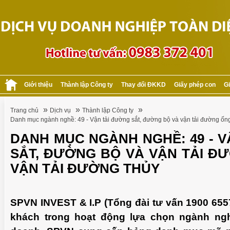
Giới thiệu
Thành lập Công ty
Thay đổi ĐKKD
Giấy phép con
Gi
»
»
»
Trang chủ
Dịch vụ
Thành lập Công ty
Danh mục ngành nghề: 49 - Vận tải đường sắt, đường bộ và vận tải đường ống
DANH MỤC NGÀNH NGHỀ: 49 - 
SẮT, ĐƯỜNG BỘ VÀ VẬN TẢI ĐƯ
VẬN TẢI ĐƯỜNG THỦY
SPVN INVEST & I.P (Tổng đài tư vấn 1900 655
khách trong hoạt động lựa chọn ngành ngh