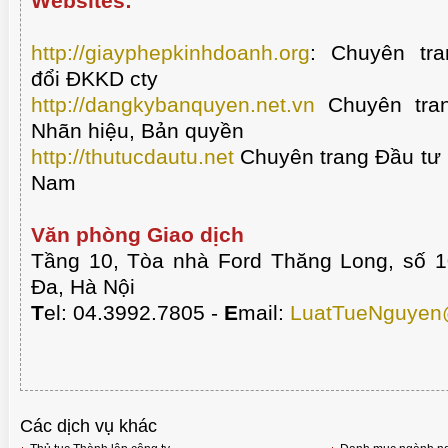
Websites:
http://giayphepkinhdoanh.org
:
Chuyên tra
đổi ĐKKD cty
http://dangkybanquyen.net.vn
Chuyên tran
Nhãn hiệu, Bản quyền
http://thutucdautu.net
Chuyên trang Đầu tư n
Nam
Văn phòng Giao dịch
Tầng 10, Tòa nhà Ford Thăng Long, số 
Đa, Hà Nội
T
el: 04.3992.7805 -
E
mail:
LuatTueNguyen
Các dịch vụ khác