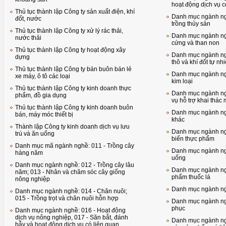
hoạt động dịch vụ c
Thủ tục thành lập Công ty sản xuất điện, khí
Danh mục ngành ngh
đốt, nước
trồng thủy sản
Thủ tục thành lập Công ty xử lý rác thải,
Danh mục ngành ngh
nước thải
cứng và than non
Thủ tục thành lập Công ty hoạt động xây
Danh mục ngành ngh
dựng
thô và khí đốt tự nh
Thủ tục thành lập Công ty bán buôn bán lẻ
Danh mục ngành ngh
xe máy, ô tô các loại
kim loại
Thủ tục thành lập Công ty kinh doanh thực
Danh mục ngành ngh
phẩm, đồ gia dụng
vụ hỗ trợ khai thác
Thủ tục thành lập Công ty kinh doanh buôn
Danh mục ngành ng
bán, máy móc thiết bị
khác
Thành lập Công ty kinh doanh dịch vụ lưu
Danh mục ngành ngh
trú và ăn uống
biến thực phẩm
Danh mục mã ngành nghề: 011 - Trồng cây
Danh mục ngành ngh
hàng năm
uống
Danh mục ngành nghề: 012 - Trồng cây lâu
Danh mục ngành ngh
năm; 013 - Nhân và chăm sóc cây giống
phẩm thuốc lá
nông nghiệp
Danh mục ngành ng
Danh mục ngành nghề: 014 - Chăn nuôi;
015 - Trồng trọt và chăn nuôi hỗn hợp
Danh mục ngành ngh
phục
Danh mục ngành nghề: 016 - Hoạt động
dịch vụ nông nghiệp, 017 - Săn bắt, đánh
Danh mục ngành ngh
bẫy và hoạt động dịch vụ có liên quan