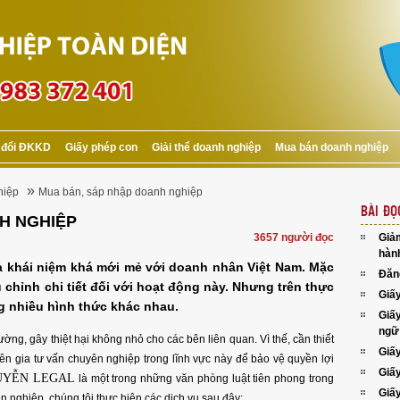
 đổi ĐKKD
Giấy phép con
Giải thể doanh nghiệp
Mua bán doanh nghiệp
»
hiệp
Mua bán, sáp nhập doanh nghiệp
BÀI ĐỌ
H NGHIỆP
3657 người đọc
Giả
hành
à khái niệm khá mới mẻ với doanh nhân Việt Nam. Mặc
Đăn
 chỉnh chi tiết đối với hoạt động này. Nhưng trên thực
Giấ
ng nhiều hình thức khác nhau.
Giấ
ngữ
ường, gây thiệt hại không nhỏ cho các bên liên quan. Vì thế, cần thiết
Giấ
yên gia tư vấn chuyên nghiệp trong lĩnh vực này để bảo vệ quyền lợi
Giấy
UYỄN LEGAL
là một trong những văn phòng luật tiên phong trong
Giấ
ên nghiệp, chúng tôi thực hiện các dịch vụ sau đây: