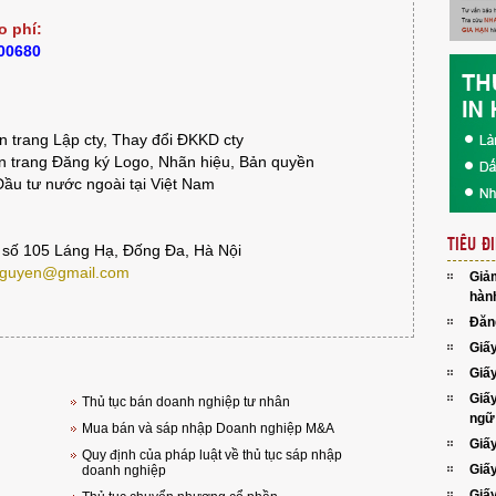
o phí:
900680
 trang Lập cty, Thay đổi ĐKKD cty
 trang Đăng ký Logo, Nhãn hiệu, Bản quyền
ầu tư nước ngoài tại Việt Nam
TIÊU Đ
 số 105 Láng Hạ, Đống Đa, Hà Nội
guyen@gmail.com
Giả
hành
Đăn
Giấ
Giấ
Giấ
Thủ tục bán doanh nghiệp tư nhân
ngữ
Mua bán và sáp nhập Doanh nghiệp M&A
Giấ
Quy định của pháp luật về thủ tục sáp nhập
Giấy
doanh nghiệp
Giấ