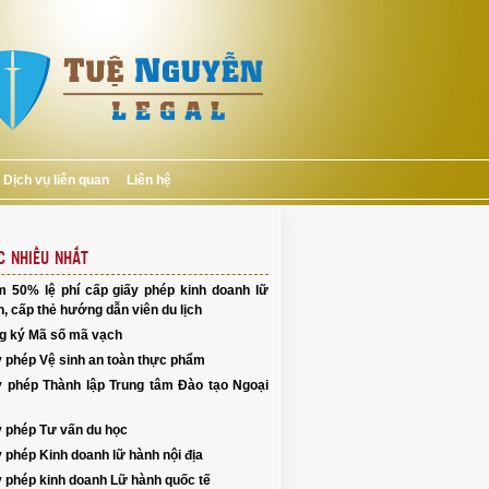
Dịch vụ liên quan
Liên hệ
C NHIỀU NHẤT
m 50% lệ phí cấp giấy phép kinh doanh lữ
, cấp thẻ hướng dẫn viên du lịch
g ký Mã số mã vạch
y phép Vệ sinh an toàn thực phẩm
y phép Thành lập Trung tâm Đào tạo Ngoại
y phép Tư vấn du học
 phép Kinh doanh lữ hành nội địa
y phép kinh doanh Lữ hành quốc tế