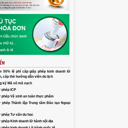
IỂM
m 50% lệ phí cấp giấy phép kinh doanh lữ
, cấp thẻ hướng dẫn viên du lịch
g ký Mã số mã vạch
y phép ICP
y phép Vệ sinh an toàn thực phẩm
y phép Thành lập Trung tâm Đào tạo Ngoại
y phép Tư vấn du học
 phép Kinh doanh lữ hành nội địa
y phép kinh doanh Lữ hành quốc tế