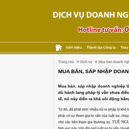
Giới thiệu
Thành lập Công ty
Thay
»
»
Trang chủ
Dịch vụ
Mua bán doanh ng
MUA BÁN, SÁP NHẬP DOAN
Mua bán, sáp nhập doanh nghiệp
l
dù hành lang pháp lý vẫn chưa điều
tế, nó này diễn ra khá sôi động bằ
Từ đó, đã phát sinh nhiều rủi ro pháp lý khó l
phải có sự tham gia tư vấn của luật sư, chu
TUỆ NG
cho các bên tham gia thương vụ.
lĩnh vực này. Với đội ngũ luật sư tư vấn chuy