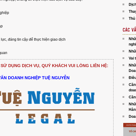
Dịc
Tha
nghiệp
Thủ 
ập
CÁC VẤ
Nhữ
lực, đáng tin cậy để thực hiện giao dịch
ngh
Nhữn
 quan
Vai 
SỬ DỤNG DỊCH VỤ, QUÝ KHÁCH VUI LÒNG LIÊN HỆ:
Nhữ
Doa
VẤN DOANH NGHIỆP TUỆ NGUYỄN
Điều
Cần
doa
Cần 
Nhữn
Hàn
Doan