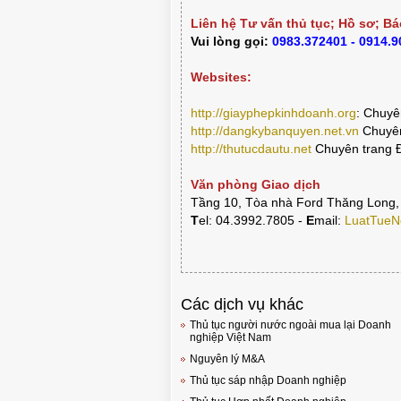
Liên hệ Tư vấn thủ tục; Hồ sơ; Bá
Vui lòng gọi:
0983.372401 - 0914.
Websites:
http://giayphepkinhdoanh.org
:
Chuyên
http://dangkybanquyen.net.vn
Chuyên
http://thutucdautu.net
Chuyên trang Đ
Văn phòng Giao dịch
Tầng 10, Tòa nhà Ford Thăng Long,
T
el: 04.3992.7805 -
E
mail:
LuatTueN
Các dịch vụ khác
Thủ tục người nước ngoài mua lại Doanh
nghiệp Việt Nam
Nguyên lý M&A
Thủ tục sáp nhập Doanh nghiệp