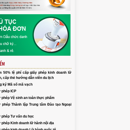
IỂM
m 50% lệ phí cấp giấy phép kinh doanh lữ
, cấp thẻ hướng dẫn viên du lịch
g ký Mã số mã vạch
y phép ICP
y phép Vệ sinh an toàn thực phẩm
y phép Thành lập Trung tâm Đào tạo Ngoại
y phép Tư vấn du học
 phép Kinh doanh lữ hành nội địa
y phép kinh doanh Lữ hành quốc tế