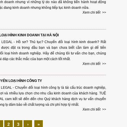
inh doanh nhưng vì những lý do nào đã không tiến hành hoạt động
ặc đang kinh doanh nhưng không tiếp tục kinh doanh nữa.
Xem chi tiết >>
LOẠI HÌNH KINH DOANH TẠI HÀ NỘI
 LEGAL - Hồ sơ? Thủ tục? Chuyển đổi loại hình kinh doanh? Rất
 được đặt ra trong đầu bạn và bạn chưa biết cần làm gì để tiến
ổi loại hình doanh nghiệp. Hãy để chúng tôi tư vấn cho bạn, chúng
ải đáp các thắc mắc của bạn một cách tốt nhất.
Xem chi tiết >>
YỂN LOẠI HÌNH CÔNG TY
EGAL - Chuyển đổi loại hình công ty là tái cấu trúc doanh nghiệp,
lợi và nhiều lựa chọn cho nhu cầu kinh doanh của khách hàng. TUỆ
L cam kết sẽ đến đến cho Quý khách hàng dịch vụ tư vấn chuyển
ông ty đảm bảo về chất lượng và chi phí hợp lý nhất.
Xem chi tiết >>
2
3
›
»