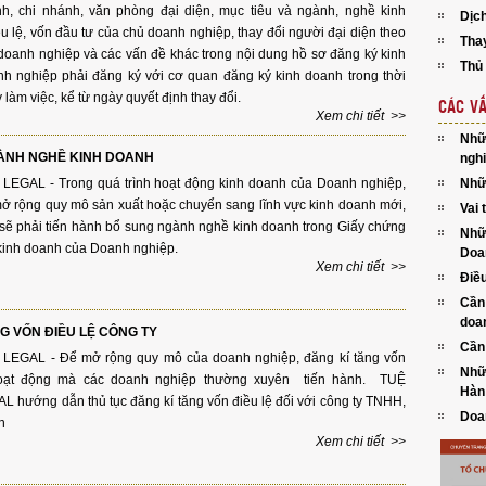
ính, chi nhánh, văn phòng đại diện, mục tiêu và ngành, nghề kinh
Dịc
u lệ, vốn đầu tư của chủ doanh nghiệp, thay đổi người đại diện theo
Tha
doanh nghiệp và các vấn đề khác trong nội dung hồ sơ đăng ký kinh
Thủ 
nh nghiệp phải đăng ký với cơ quan đăng ký kinh doanh trong thời
làm việc, kể từ ngày quyết định thay đổi.
CÁC VẤ
Xem chi tiết >>
Nhữ
ÀNH NGHỀ KINH DOANH
ngh
LEGAL - Trong quá trình hoạt động kinh doanh của Doanh nghiệp,
Nhữn
mở rộng quy mô sản xuất hoặc chuyển sang lĩnh vực kinh doanh mới,
Vai 
sẽ phải tiến hành bổ sung ngành nghề kinh doanh trong Giấy chứng
Nhữ
kinh doanh của Doanh nghiệp.
Doa
Xem chi tiết >>
Điều
Cần
doa
G VỐN ĐIỀU LỆ CÔNG TY
Cần 
 LEGAL - Để mở rộng quy mô của doanh nghiệp, đăng kí tăng vốn
Nhữn
oạt động mà các doanh nghiệp thường xuyên tiến hành. TUỆ
Hàn
 hướng dẫn thủ tục đăng kí tăng vốn điều lệ đối với công ty TNHH,
Doan
n
Xem chi tiết >>