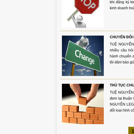
khi đăng ký k
kinh doanh ho
CHUYỂN ĐỔI 
TUỆ NGUYỄN
nhiều câu hỏi
hành chuyển đ
tôi đảm bảo gi
THỦ TỤC CHU
TUỆ NGUYỄN L
đem lại thuận 
NGUYỄN LEGA
đổi loại hình c
1