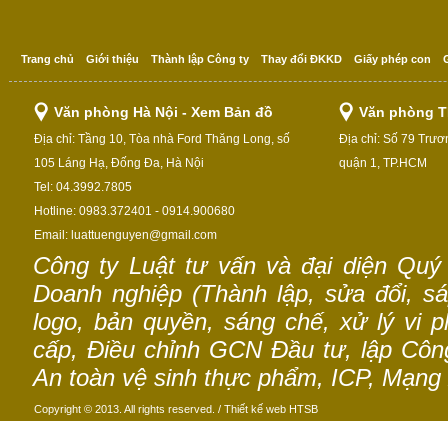
Trang chủ
Giới thiệu
Thành lập Công ty
Thay đổi ĐKKD
Giấy phép con
Văn phòng Hà Nội - Xem Bản đồ
Văn phòng T
Địa chỉ: Tầng 10, Tòa nhà Ford Thăng Long, số
Địa chỉ: Số 79 Trư
105 Láng Hạ, Đống Đa, Hà Nội
quận 1, TP.HCM
Tel: 04.3992.7805
Hotline: 0983.372401 - 0914.900680
Email: luattuenguyen@gmail.com
Công ty Luật tư vấn và đại diện Quý
Doanh nghiệp (Thành lập, sửa đổi, sáp
logo, bản quyền, sáng chế, xử lý vi p
cấp, Điều chỉnh GCN Đầu tư, lập Công 
An toàn vệ sinh thực phẩm, ICP, Mạng 
Copyright © 2013. All rights reserved. /
Thiết kế web
HTSB