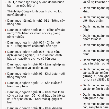
Thủ tục thành lập Công ty kinh doanh buôn
vụ hỗ trợ khai thác
bán, máy móc thiết bị
Danh mục ngành ng
Thành lập Công ty kinh doanh dịch vụ lưu
khác
trú và ăn uống
Danh mục ngành ngh
Danh mục mã ngành nghề: 011 - Trồng cây
biến thực phẩm
hàng năm
Danh mục ngành ngh
Danh mục ngành nghề: 012 - Trồng cây lâu
uống
năm; 013 - Nhân và chăm sóc cây giống
Danh mục ngành ngh
nông nghiệp
phẩm thuốc lá
Danh mục ngành nghề: 014 - Chăn nuôi;
Danh mục ngành ng
015 - Trồng trọt và chăn nuôi hỗn hợp
Danh mục ngành ngh
Danh mục ngành nghề: 016 - Hoạt động
phục
dịch vụ nông nghiệp, 017 - Săn bắt, đánh
bẫy và hoạt động dịch vụ có liên quan
Danh mục ngành ngh
các sản phẩm có li
Danh mục ngành nghề: 02 - Lâm nghiệp và
hoạt động dịch vụ có liên quan
Danh mục ngành ngh
sản xuất sản phẩm từ
Danh mục ngành nghề: 03 - Khai thác, nuôi
giường, tủ, bàn, gh
trồng thuỷ sản
rơm, rạ và vật liệu t
Danh mục ngành nghề: 10 - Sản xuất chế
Danh mục ngành ngh
biến thực phẩm
và sản phẩm từ giấ
Danh mục ngành nghề: 05 - Khai thác than
Danh mục ngành ngh
cứng và than non; 06 - Khai thác dầu thô và
bản ghi các loại
khí đốt tự nhiên; 07 - Khai thác quặng kim
loại
Danh mục ngành ngh
cốc, sản phẩm dầu 
Danh muc ngành nghề: 08 - Khai khoáng