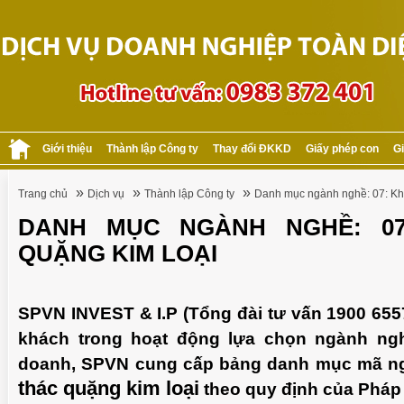
Giới thiệu
Thành lập Công ty
Thay đổi ĐKKD
Giấy phép con
Gi
»
»
»
Trang chủ
Dịch vụ
Thành lập Công ty
Danh mục ngành nghề: 07: Kha
DANH MỤC NGÀNH NGHỀ: 07
QUẶNG KIM LOẠI
SPVN INVEST & I.P (Tổng đài tư vấn 1900 655
khách trong hoạt động lựa chọn ngành ngh
doanh, SPVN cung cấp bảng danh mục mã n
thác quặng kim loại
theo quy định của Pháp 