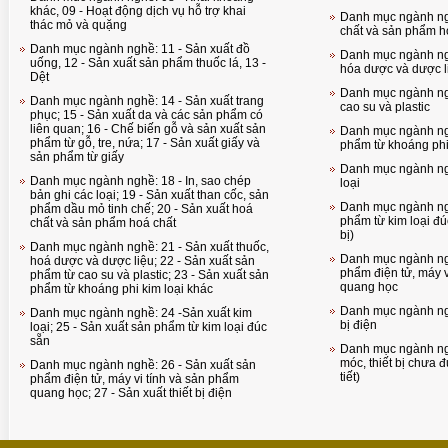
khác, 09 - Hoạt động dịch vụ hỗ trợ khai
Danh mục ngành ng
thác mỏ và quặng
chất và sản phẩm h
Danh mục ngành nghề: 11 - Sản xuất đồ
Danh mục ngành ngh
uống, 12 - Sản xuất sản phẩm thuốc lá, 13 -
hóa dược và dược l
Dệt
Danh mục ngành ng
Danh mục ngành nghề: 14 - Sản xuất trang
cao su và plastic
phục; 15 - Sản xuất da và các sản phẩm có
liên quan; 16 - Chế biến gỗ và sản xuất sản
Danh mục ngành ngh
phẩm từ gỗ, tre, nứa; 17 - Sản xuất giấy và
phẩm từ khoáng phi
sản phẩm từ giấy
Danh mục ngành ngh
Danh mục ngành nghề: 18 - In, sao chép
loại
bản ghi các loại; 19 - Sản xuất than cốc, sản
Danh mục ngành ngh
phẩm dầu mỏ tinh chế; 20 - Sản xuất hoá
phẩm từ kim loại đú
chất và sản phẩm hoá chất
bị)
Danh mục ngành nghề: 21 - Sản xuất thuốc,
Danh mục ngành ngh
hoá dược và dược liệu; 22 - Sản xuất sản
phẩm điện tử, máy v
phẩm từ cao su và plastic; 23 - Sản xuất sản
quang học
phẩm từ khoáng phi kim loại khác
Danh mục ngành ngh
Danh mục ngành nghề: 24 -Sản xuất kim
bị điện
loại; 25 - Sản xuất sản phẩm từ kim loại đúc
sẵn
Danh mục ngành ng
móc, thiết bị chưa 
Danh mục ngành nghề: 26 - Sản xuất sản
tiết)
phẩm điện tử, máy vi tính và sản phẩm
quang học; 27 - Sản xuất thiết bị điện