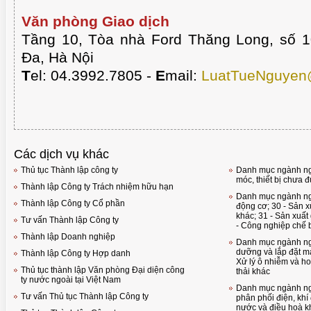
Văn phòng Giao dịch
Tầng 10, Tòa nhà Ford Thăng Long, số 
Đa, Hà Nội
T
el: 04.3992.7805 -
E
mail:
LuatTueNguyen
Các dịch vụ khác
Thủ tục Thành lập công ty
Danh mục ngành ng
móc, thiết bị chưa
Thành lập Công ty Trách nhiệm hữu hạn
Danh mục ngành ngh
Thành lập Công ty Cổ phần
động cơ; 30 - Sản x
khác; 31 - Sản xuất 
Tư vấn Thành lập Công ty
- Công nghiệp chế b
Thành lập Doanh nghiệp
Danh mục ngành ng
dưỡng và lắp đặt má
Thành lập Công ty Hợp danh
Xử lý ô nhiễm và ho
Thủ tục thành lập Văn phòng Đại diện công
thải khác
ty nước ngoài tại Việt Nam
Danh mục ngành ngh
Tư vấn Thủ tục Thành lập Công ty
phân phối điện, khí
nước và điều hoà kh