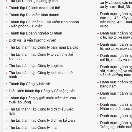
Thủ tục Thành lập Công ty con
xử lý và cung cấp n
xử lý nước thải; 38 
Thành lập Hộ kinh doanh cá thể
Danh mục ngành ng
Thành lập Địa điểm kinh doanh
các loại; 42 - Xây dựng công trình k
Thành lập Chi nhánh - Địa điểm kinh doanh
dân dụng; 43 - Hoạ
- Văn phòng đại diện
dụng
Thành lập Doanh nghiệp tư nhân
Danh mục ngành ng
ô tô, mô tô, xe máy
Dịch vụ Tư vấn thường xuyên
Danh mục ngành ngh
Thủ tục thành lập Công ty bán hàng Đa cấp
tô, mô tô, xe máy v
Thủ tục thành lập Công ty tư vấn thiết kế
Danh mục ngành nghề
kiến trúc
mô tô, xe máy và xe
Thủ tục thành lập Công ty Logistic
Danh mục ngành ngh
sắt, đường bộ và vậ
Thủ tục thành lập Công ty kinh doanh lữ
Vận tải đường thủy
hành
Danh mục ngành ng
Thành lập Công ty bảo vệ
hàng năm
Điều kiện thành lập Công ty Bất động sản
Danh mục ngành ngh
năm
Thành lập Công ty giới thiệu việc làm, cho
thuê lao động
Danh mục ngành ngh
Nhân và chăm sóc 
Thủ tục thành lập Công ty giới thiệu việc
làm
Danh mục ngành ng
Thủ tục thành lập Công ty dịch vụ kế toán
Danh mục ngành ngh
Trồng trọt, chăn nu
Thủ tục thành lập Công ty in ấn