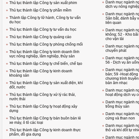
Danh mục ngành ng
Thủ tục thành lập Công ty sản xuất phim
dịch vụ nông nghiệ
Thủ tục thành lập Công ty phần mềm
Danh mục ngành ngh
Thành lập Công ty lữ hành, Công ty tư vấn
Săn bắt, đánh bẫy v
du học
liên quan
Thủ tục thành lập Công ty tư vấn du học
Danh mục ngành ngh
không; 52 - Kho bãi
Thủ tục thành lập Công ty quảng cáo
cho vận tải
Thủ tục thành lập Công ty phòng chống mối
Danh mục ngành ngh
chuyển phát
Thủ tục thành lập Công ty kinh doanh lĩnh
vực nông nghiệp, lâm nghiệp, thủy sản
Danh mục ngành ngh
56 - Dịch vụ ăn uốn
Thủ tục thành lập Công ty chế biến, chế tạo
Danh mục ngành ng
Thủ tục thành lập Công ty kinh doanh
bản; 59 -Hoạt động 
khoáng sản
chương trình truyền
Thủ tục thành lập Công ty sản xuất điện, khí
bản âm nhạc
đốt, nước
Danh mục ngành ng
Thủ tục thành lập Công ty xử lý rác thải,
hoạt động dịch vụ c
nước thải
Danh mục ngành ngh
Thủ tục thành lập Công ty hoạt động xây
trồng thủy sản
dựng
Danh mục ngành ngh
Thủ tục thành lập Công ty bán buôn bán lẻ
cứng và than non
xe máy, ô tô các loại
Danh mục ngành ngh
Thủ tục thành lập Công ty kinh doanh thực
thô và khí đốt tự nh
phẩm, đồ gia dụng
Danh mục ngành ngh