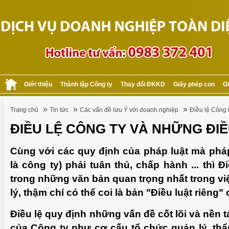
Giới thiệu
Thành lập Công ty
Thay đổi ĐKKD
Giấy phép con
Gi
»
»
»
Trang chủ
Tin tức
Các vấn đề lưu Ý với doanh nghiệp
Điều lệ Công 
ĐIỀU LỆ CÔNG TY VÀ NHỮNG ĐI
Cùng với các quy định của pháp luật mà phá
là công ty) phải tuân thủ, chấp hành ... thì Đ
trong những văn bản quan trọng nhất trong vi
lý, thậm chí có thể coi là bản "Điều luật riêng
Điều lệ quy định những vấn đề cốt lõi và nền
của Công ty như cơ cấu tổ chức quản lý, th