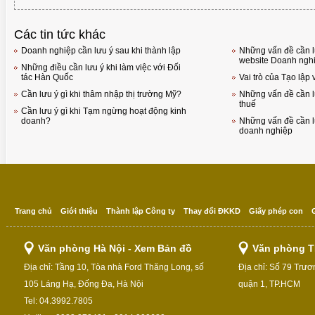
Các tin tức khác
Doanh nghiệp cần lưu ý sau khi thành lập
Những vấn đề cần l
website Doanh ngh
Những điều cần lưu ý khi làm việc với Đối
tác Hàn Quốc
Vai trò của Tạo lập
Cần lưu ý gì khi thâm nhập thị trường Mỹ?
Những vấn đề cần lư
thuế
Cần lưu ý gì khi Tạm ngừng hoạt động kinh
doanh?
Những vấn đề cần lư
doanh nghiệp
Trang chủ
Giới thiệu
Thành lập Công ty
Thay đổi ĐKKD
Giấy phép con
Văn phòng Hà Nội - Xem Bản đồ
Văn phòng T
Địa chỉ: Tầng 10, Tòa nhà Ford Thăng Long, số
Địa chỉ: Số 79 Trư
105 Láng Hạ, Đống Đa, Hà Nội
quận 1, TP.HCM
Tel: 04.3992.7805