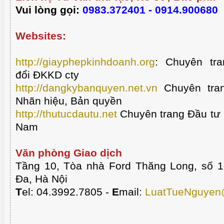
Vui lòng gọi:
0983.372401 - 0914.900680
Websites:
http://giayphepkinhdoanh.org
:
Chuyên tra
đổi ĐKKD cty
http://dangkybanquyen.net.vn
Chuyên tran
Nhãn hiệu, Bản quyền
http://thutucdautu.net
Chuyên trang Đầu tư n
Nam
Văn phòng Giao dịch
Tầng 10, Tòa nhà Ford Thăng Long, số 
Đa, Hà Nội
T
el: 04.3992.7805 -
E
mail:
LuatTueNguyen