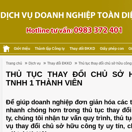
Giới thiệu
Thành lập Công ty
Thay đổi ĐKKD
Giấy phép con
Gi
»
»
»
Trang chủ
Dịch vụ
Thay đổi ĐKKD
Thủ tục thay đổi chủ sở hữu công
THỦ TỤC THAY ĐỔI CHỦ SỞ 
TNHH 1 THÀNH VIÊN
Để giúp doanh nghiệp đơn giản hóa các t
nhanh chóng hơn trong thủ tục thay đổ
ty, chúng tôi nhận tư vấn quy trình, thủ t
vụ thay đổi chủ sở hữu công ty uy tín, c