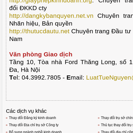
http://giayphepkinhdoanh.org
:
Chuyên tra
đổi ĐKKD cty
http://dangkybanquyen.net.vn
Chuyên tran
Nhãn hiệu, Bản quyền
http://thutucdautu.net
Chuyên trang Đầu tư n
Nam
Văn phòng Giao dịch
Tầng 10, Tòa nhà Ford Thăng Long, số 
Đa, Hà Nội
T
el: 04.3992.7805 -
E
mail:
LuatTueNguyen
Các dịch vụ khác
Thay đổi Đăng ký kinh doanh
Thay đổi trụ sở chí
Thay đổi Địa chỉ trụ sở Công ty
Thủ tục thay đổi tr
Bổ sung ngành nghề kinh doanh
Thay đổi địa chỉ cô