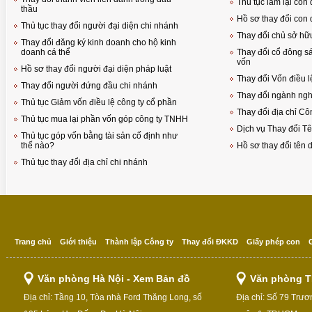
Thủ tục làm lại con
thầu
Hồ sơ thay đổi con 
Thủ tục thay đổi người đại diện chi nhánh
Thay đổi chủ sở hữ
Thay đổi đăng ký kinh doanh cho hộ kinh
doanh cá thể
Thay đổi cổ đông sá
vốn
Hồ sơ thay đổi người đại diện pháp luật
Thay đổi Vốn điều l
Thay đổi người đứng đầu chi nhánh
Thay đổi ngành ngh
Thủ tục Giảm vốn điều lệ công ty cổ phần
Thay đổi địa chỉ Cô
Thủ tục mua lại phần vốn góp công ty TNHH
Dịch vụ Thay đổi Tê
Thủ tục góp vốn bằng tài sản cố định như
thế nào?
Hồ sơ thay đổi tên
Thủ tục thay đổi địa chỉ chi nhánh
Trang chủ
Giới thiệu
Thành lập Công ty
Thay đổi ĐKKD
Giấy phép con
Văn phòng Hà Nội - Xem Bản đồ
Văn phòng T
Địa chỉ: Tầng 10, Tòa nhà Ford Thăng Long, số
Địa chỉ: Số 79 Trư