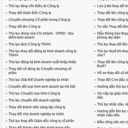
Thủ tục tăng vốn Điều lệ Công ty
Lưu ý khi thay đổi t
Thay đổi Giám Đốc Công ty
Thay đổi tên công t
Chuyển nhượng Cổ phần trong Công ty
Thay đổi tên công t
Thay đổi tên Công ty
Tư vấn Thay đổi tên
Thủ tục đóng cửa Chi nhánh - VPĐD - Địa
Mẫu thông báo thay 
điểm kinh doanh
phòng đại diện
Thủ tục tách Công ty TNHH
Thủ tục thay đổi tên
Thủ tục thay đổi đăng ký kinh doanh công ty
Thủ tục thuế khi tha
TNHH
nào?
Thủ tục đăng ký kinh doanh xuất nhập khẩu
Thay đổi tên công t
thuế?
Thay đổi cổ đông do Chuyển nhượng cổ
phần
Hồ sơ thay đổi cổ đ
Thủ tục Giải thể Doanh nghiệp tư nhân
Thay đổi Con dấu c
Chuyển đổi loại hình kinh doanh tại Hà Nội
Hướng dẫn thủ tục 
Thủ tục Chuyển loại hình Công ty
Xin cấp lại giấy c
dấu
Thủ tục chuyển đổi doanh nghiệp
Thủ tục khắc dấu, 
Thay đổi thành viên sáng lập công ty
Hướng dẫn thủ tục x
Thay đổi chủ doanh nghiệp tư nhân
nhận mẫu dấu
Thủ tục thay đổi Giám đốc công ty cổ phần
Mẫu công văn xin cấ
Thay đổi thành viên liên danh trong đấu