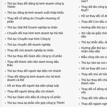
nào?
Thủ tục thay đổi đăng ký kinh doanh công ty
TNHH
Thay đổi tên công t
thuế?
Thủ tục đăng ký kinh doanh xuất nhập khẩu
Hồ sơ thay đổi cổ đ
Thay đổi cổ đông do Chuyển nhượng cổ
phần
Thay đổi Con dấu c
Thủ tục Giải thể Doanh nghiệp tư nhân
Hướng dẫn thủ tục 
Chuyển đổi loại hình kinh doanh tại Hà Nội
Xin cấp lại giấy c
dấu
Thủ tục Chuyển loại hình Công ty
Thủ tục khắc dấu, 
Thủ tục chuyển đổi doanh nghiệp
Hướng dẫn thủ tục x
Thay đổi chủ doanh nghiệp tư nhân
nhận mẫu dấu
Thủ tục thay đổi Giám đốc công ty cổ phần
Mẫu công văn xin cấ
Thay đổi thành viên liên danh trong đấu
Thủ tục làm lại con
thầu
Hồ sơ thay đổi con 
Thủ tục thay đổi người đại diện chi nhánh
Thay đổi chủ sở hữ
Thay đổi đăng ký kinh doanh cho hộ kinh
doanh cá thể
Thủ tục thay đổi c
thành viên
Hồ sơ thay đổi người đại diện pháp luật
Thay đổi cổ đông sá
Thay đổi người đứng đầu chi nhánh
vốn
Thủ tục Giảm vốn điều lệ công ty cổ phần
Thay đổi Vốn điều l
Thủ tục mua lại phần vốn góp công ty TNHH
Thay đổi ngành ngh