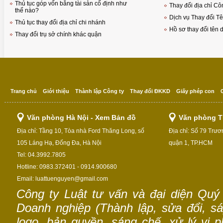
Thủ tục góp vốn bằng tài sản cố định như
Thay đổi địa chỉ Cô
thế nào?
Dịch vụ Thay đổi Tê
Thủ tục thay đổi địa chỉ chi nhánh
Hồ sơ thay đổi tên
Thay đổi trụ sở chính khác quận
Trang chủ
Giới thiệu
Thành lập Công ty
Thay đổi ĐKKD
Giấy phép con
Văn phòng Hà Nội - Xem Bản đồ
Văn phòng T
Địa chỉ: Tầng 10, Tòa nhà Ford Thăng Long, số
Địa chỉ: Số 79 Trư
105 Láng Hạ, Đống Đa, Hà Nội
quận 1, TP.HCM
Tel: 04.3992.7805
Hotline: 0983.372401 - 0914.900680
Email: luattuenguyen@gmail.com
Công ty Luật tư vấn và đại diện Quý
Doanh nghiệp (Thành lập, sửa đổi, sáp
logo, bản quyền, sáng chế, xử lý vi p