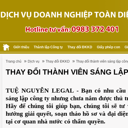
Giới thiệu
Thành lập Công ty
Thay đổi ĐKKD
Giấy phép con
Gi
»
»
»
Trang chủ
Dịch vụ
Thay đổi ĐKKD
Thay đổi thành viên sáng lập côn
THAY ĐỔI THÀNH VIÊN SÁNG LẬ
TUỆ NGUYỄN LEGAL - Bạn có nhu cầu t
sáng lập công ty nhưng chưa nắm được thủ t
Hãy để chúng tôi giúp bạn, chún
g tôi sẽ t
hướng giải quyết, soạn thảo hồ sơ và đại diệ
tại cơ quan nhà nước có thẩm quyền.